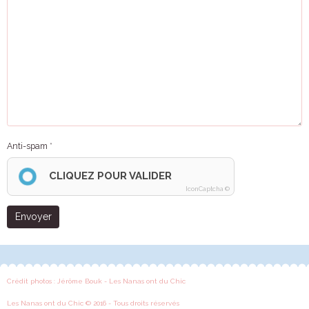
Anti-spam
CLIQUEZ POUR VALIDER
IconCaptcha ©
Envoyer
Crédit photos : Jérôme Bouk - Les Nanas ont du Chic
Les Nanas ont du Chic © 2016 - Tous droits réservés