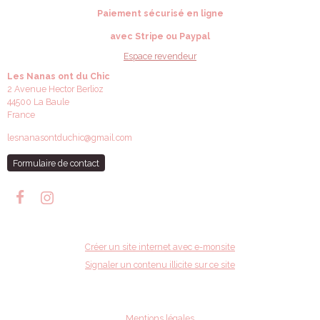
Paiement sécurisé en ligne
avec Stripe ou Paypal
Espace revendeur
Les Nanas ont du Chic
2 Avenue Hector Berlioz
44500 La Baule
France
lesnanasontduchic@gmail.com
Formulaire de contact
Créer un site internet avec e-monsite
Signaler un contenu illicite sur ce site
Mentions légales