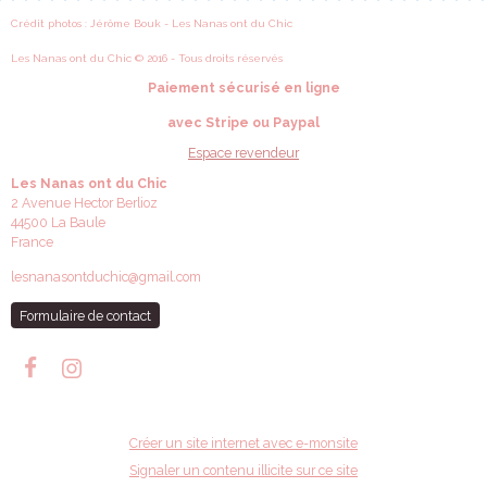
Crédit photos : Jérôme Bouk - Les Nanas ont du Chic
Les Nanas ont du Chic © 2016 - Tous droits réservés
Paiement sécurisé en ligne
avec Stripe ou Paypal
Espace revendeur
Les Nanas ont du Chic
2 Avenue Hector Berlioz
44500 La Baule
France
lesnanasontduchic@gmail.com
Formulaire de contact
Créer un site internet avec e-monsite
Signaler un contenu illicite sur ce site