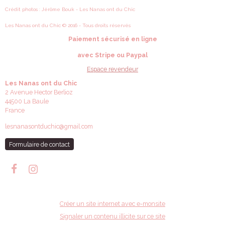
Crédit photos : Jérôme Bouk - Les Nanas ont du Chic
Les Nanas ont du Chic © 2016 - Tous droits réservés
Paiement sécurisé en ligne
avec Stripe ou Paypal
Espace revendeur
Les Nanas ont du Chic
2 Avenue Hector Berlioz
44500 La Baule
France
lesnanasontduchic@gmail.com
Formulaire de contact
Créer un site internet avec e-monsite
Signaler un contenu illicite sur ce site