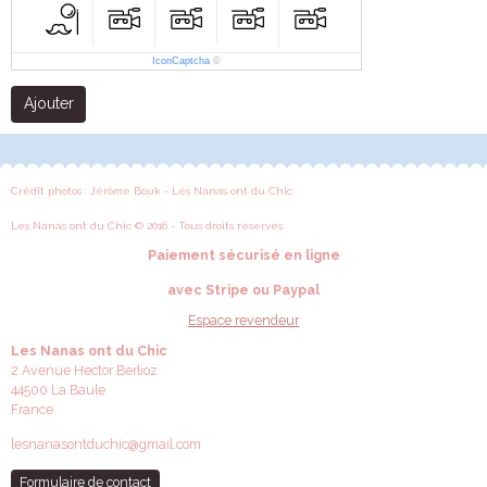
IconCaptcha
©
Ajouter
Crédit photos : Jérôme Bouk - Les Nanas ont du Chic
Les Nanas ont du Chic © 2016 - Tous droits réservés
Paiement sécurisé en ligne
avec Stripe ou Paypal
Espace revendeur
Les Nanas ont du Chic
2 Avenue Hector Berlioz
44500 La Baule
France
lesnanasontduchic@gmail.com
Formulaire de contact