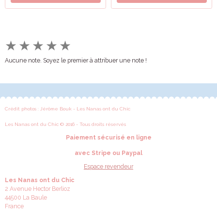
★
★
★
★
★
Aucune note. Soyez le premier à attribuer une note !
Crédit photos : Jérôme Bouk - Les Nanas ont du Chic
Les Nanas ont du Chic © 2016 - Tous droits réservés
Paiement sécurisé en ligne
avec Stripe ou Paypal
Espace revendeur
Les Nanas ont du Chic
2 Avenue Hector Berlioz
44500 La Baule
France