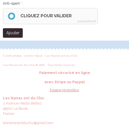
Anti-spam
CLIQUEZ POUR VALIDER
IconCaptcha ©
Ajouter
Crédit photos : Jérôme Bouk - Les Nanas ont du Chic
Les Nanas ont du Chic © 2016 - Tous droits réservés
Paiement sécurisé en ligne
avec Stripe ou Paypal
Espace revendeur
Les Nanas ont du Chic
2 Avenue Hector Berlioz
44500 La Baule
France
lesnanasontduchic@gmail.com