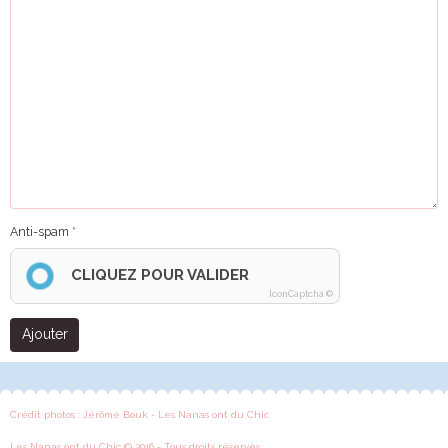
Anti-spam
CLIQUEZ POUR VALIDER
IconCaptcha ©
Ajouter
Crédit photos : Jérôme Bouk - Les Nanas ont du Chic
Les Nanas ont du Chic © 2016 - Tous droits réservés