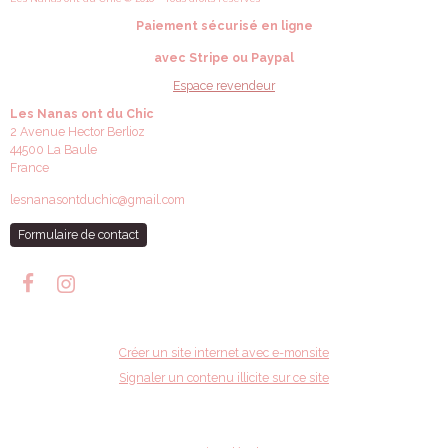
Paiement sécurisé en ligne
avec Stripe ou Paypal
Espace revendeur
Les Nanas ont du Chic
2 Avenue Hector Berlioz
44500 La Baule
France
lesnanasontduchic@gmail.com
Formulaire de contact
Créer un site internet avec e-monsite
Signaler un contenu illicite sur ce site