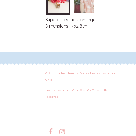
Support : épingle en argent
Dimensions : 4x2,8cm
Crédit photos : Jérôme Bouk - Les Nanas ont du
Chic
Les Nanas ont du Chic © 2016 - Tous droits
réservés