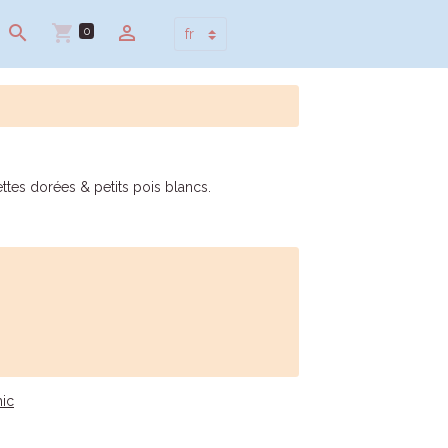
0
ttes dorées & petits pois blancs.
hic